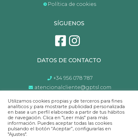
Política de cookies
SÍGUENOS
DATOS DE CONTACTO
+34 956 078 787
atencionalcliente@gptsl.com
Lunes a Sábado de 10:00 a 14.00 y 17:00 a
Utilizamos cookies propias y de terceros para fines
21:00
analíticos y para mostrarte publicidad personalizada
en base a un perfil elaborado a partir de tus hábitos
de navegación. Clica en "Leer más" para más
información. Puedes aceptar todas las cookies
Sofá&Sofá
©2022 Todos los derechos reservados.
pulsando el botón “Aceptar”, configurarlas en
"Ajustes".