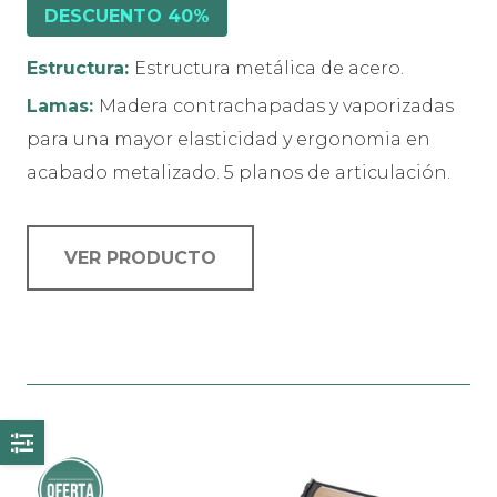
DESCUENTO 40%
Estructura:
Estructura metálica de acero.
Lamas:
Madera contrachapadas y vaporizadas
para una mayor elasticidad y ergonomia en
acabado metalizado. 5 planos de articulación.
VER PRODUCTO
Este
producto
tiene
múltiples
variantes.
¡Oferta!