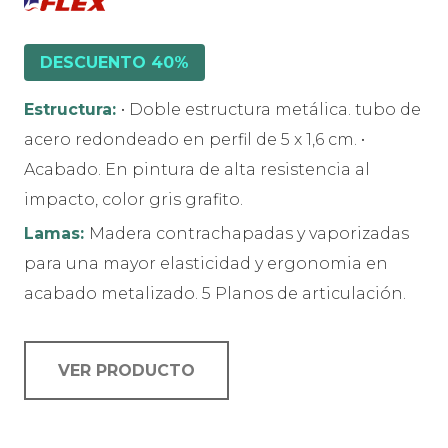
DESCUENTO 40%
Estructura:
• Doble estructura metálica. tubo de
acero redondeado en perfil de 5 x 1,6 cm. •
Acabado. En pintura de alta resistencia al
impacto, color gris grafito.
Lamas:
Madera contrachapadas y vaporizadas
para una mayor elasticidad y ergonomia en
acabado metalizado. 5 Planos de articulación.
VER PRODUCTO
Este