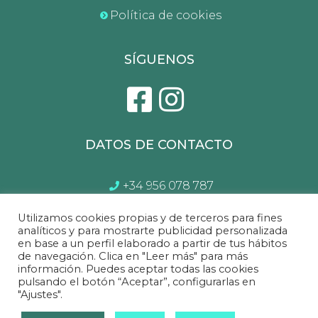
Política de cookies
SÍGUENOS
DATOS DE CONTACTO
+34 956 078 787
atencionalcliente@gptsl.com
Utilizamos cookies propias y de terceros para fines
Lunes a Sábado de 10:00 a 14.00 y 17:00 a
analíticos y para mostrarte publicidad personalizada
en base a un perfil elaborado a partir de tus hábitos
21:00
de navegación. Clica en "Leer más" para más
información. Puedes aceptar todas las cookies
pulsando el botón “Aceptar”, configurarlas en
"Ajustes".
Sofá&Sofá
©2022 Todos los derechos reservados.