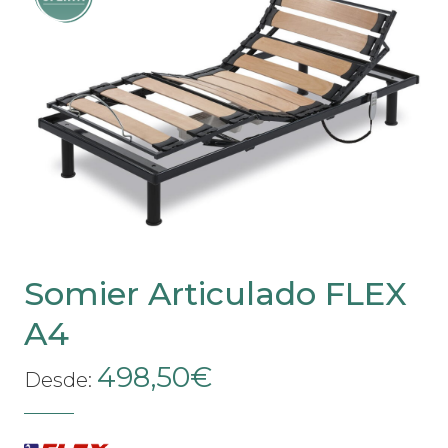
Las
opciones
se
pueden
elegir
en
la
página
de
producto
Somier Articulado FLEX
A4
498,50
€
Desde: