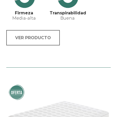
Firmeza
Transpirabilidad
Media-alta
Buena
VER PRODUCTO
Este
producto
tiene
múltiples
variantes.
¡Oferta!
Las
opciones
se