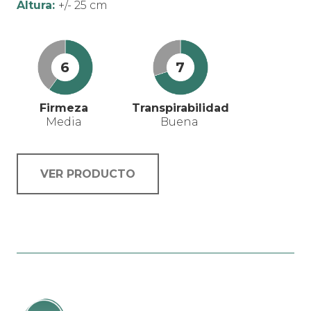
Altura:
+/- 25 cm
6
7
Firmeza
Transpirabilidad
Media
Buena
VER PRODUCTO
Este
producto
tiene
múltiples
variantes.