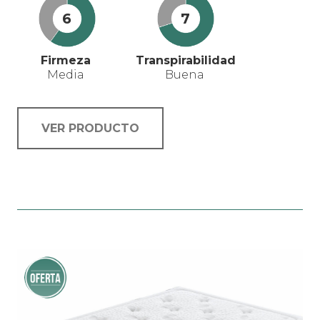
6
7
Firmeza
Transpirabilidad
Media
Buena
VER PRODUCTO
Este
producto
tiene
múltiples
variantes.
¡Oferta!
Las
opciones