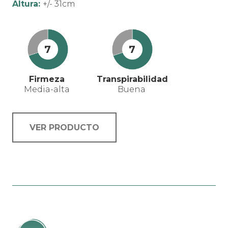
Altura:
+/- 31cm
7
7
Firmeza
Transpirabilidad
Media-alta
Buena
VER PRODUCTO
Este
producto
tiene
múltiples
variantes.