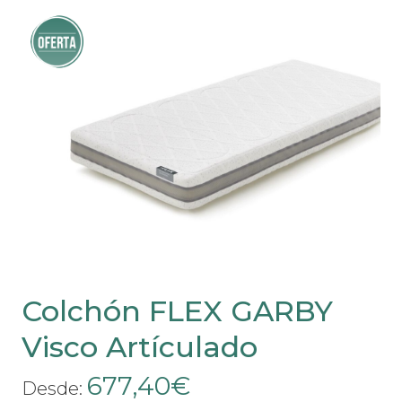
múltiples
variantes.
¡Oferta!
Las
opciones
se
pueden
elegir
en
la
página
de
producto
Colchón FLEX GARBY
Visco Artículado
677,40
€
Desde: