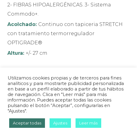
2- FIBRAS HIPOALERGÉNICAS. 3- Sistema
Commodo+.
Acolchado:
Continuo con tapiceria STRETCH
con tratamiento termorregulador
OPTIGRADE®
Altura:
+/- 27 cm
Utilizamos cookies propias y de terceros para fines
6
6
analíticos y para mostrarte publicidad personalizada
en base a un perfil elaborado a partir de tus hábitos
de navegación. Clica en "Leer más" para más
Firmeza
Transpirabilidad
información. Puedes aceptar todas las cookies
Media
Media
pulsando el botón “Aceptar”, configurarlas en
"Ajustes".
Aceptar todas
Ajustes
Leer más
VER PRODUCTO