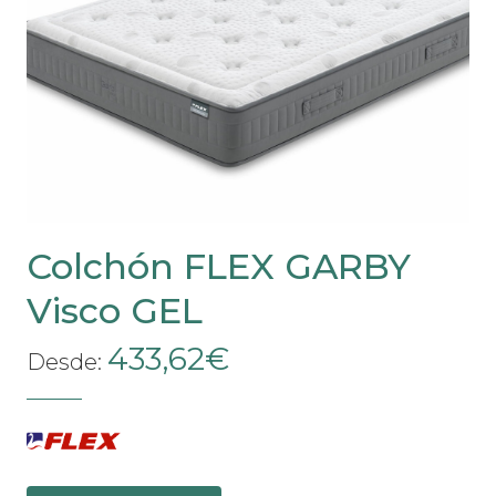
se
pueden
elegir
en
la
página
de
producto
Colchón FLEX GARBY
Visco GEL
433,62
€
Desde: