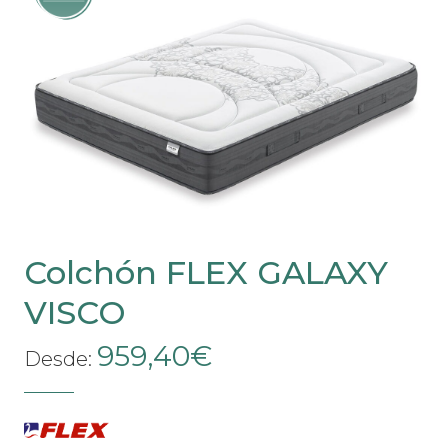
Las
opciones
se
pueden
elegir
en
la
página
de
Colchón FLEX GALAXY
producto
VISCO
959,40
€
Desde: