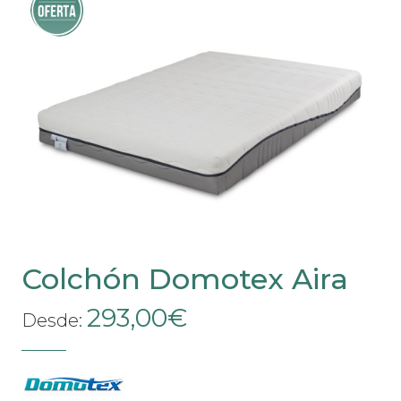
¡Oferta!
Las
opciones
se
pueden
elegir
en
la
página
de
producto
Colchón Domotex Aira
293,00
€
Desde: