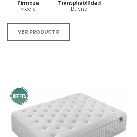
Firmeza
Transpirabilidad
Media
Buena
VER PRODUCTO
Este
producto
tiene
múltiples
variantes.
¡Oferta!
Las
opciones
se
pueden