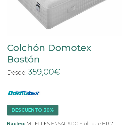
elegir
en
la
página
de
producto
Colchón Domotex
Bostón
359,00
€
Desde:
DESCUENTO 30%
Núcleo:
MUELLES ENSACADO + bloque HR 2