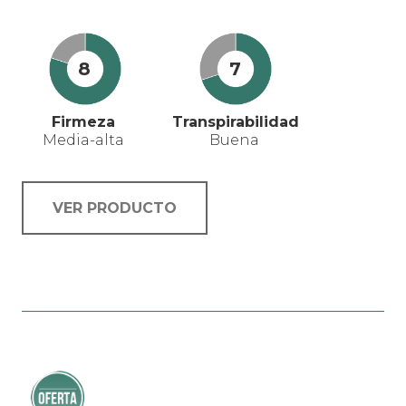
8
7
Firmeza
Transpirabilidad
Media-alta
Buena
VER PRODUCTO
Este
producto
tiene
múltiples
variantes.
¡Oferta!