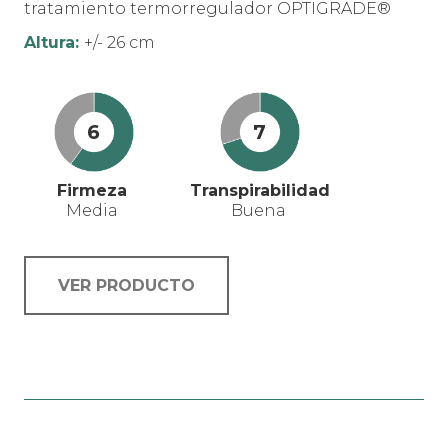
tratamiento termorregulador OPTIGRADE®
Altura:
+/- 26 cm
6
7
Firmeza
Transpirabilidad
Media
Buena
VER PRODUCTO
Este
producto
tiene