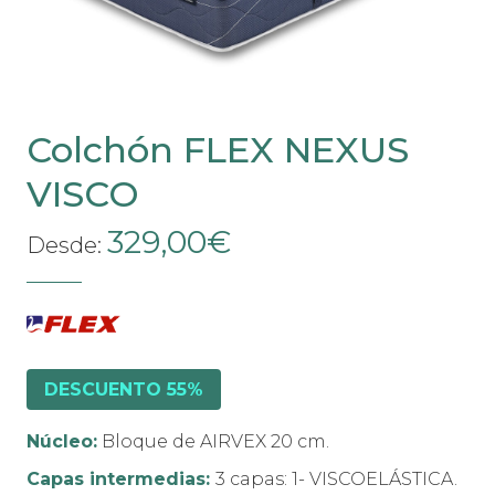
en
la
página
de
producto
Colchón FLEX NEXUS
VISCO
329,00
€
Desde:
DESCUENTO 55%
Núcleo:
Bloque de AIRVEX 20 cm.
Capas intermedias:
3 capas: 1- VISCOELÁSTICA.