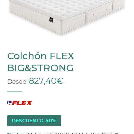
pueden
elegir
en
la
página
de
Colchón FLEX
producto
BIG&STRONG
827,40
€
Desde:
DESCUENTO 40%