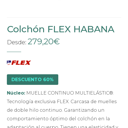
la
página
de
producto
Colchón FLEX HABANA
279,20
€
Desde:
DESCUENTO 60%
Núcleo:
MUELLE CONTINUO MULTIELÁSTIC®.
Tecnología exclusiva FLEX. Carcasa de muelles
de doble hilo continuo. Garantizando un
comportamiento óptimo del colchón en la
adaptación al cuerpo. Tienen una elasticidad y