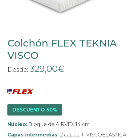
en
la
página
de
producto
Colchón FLEX TEKNIA
VISCO
329,00
€
Desde:
DESCUENTO 50%
Núcleo:
Bloque de AIRVEX 14 cm.
Capas intermedias:
2 capas: 1- VISCOELÁSTICA.