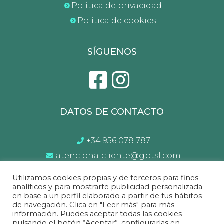
Política de privacidad
Política de cookies
SÍGUENOS
DATOS DE CONTACTO
+34 956 078 787
atencionalcliente@gptsl.com
Lunes a Sábado de 10:00 a 14.00 y 17:00 a
Utilizamos cookies propias y de terceros para fines
21:00
analíticos y para mostrarte publicidad personalizada
en base a un perfil elaborado a partir de tus hábitos
de navegación. Clica en "Leer más" para más
información. Puedes aceptar todas las cookies
Sofá&Sofá
©2022 Todos los derechos reservados.
pulsando el botón “Aceptar”, configurarlas en