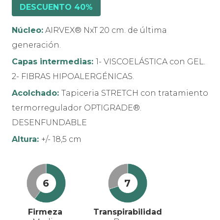
DESCUENTO 40%
Núcleo:
AIRVEX® NxT 20 cm. de última
generación.
Capas intermedias:
1- VISCOELÁSTICA con GEL.
2- FIBRAS HIPOALERGÉNICAS.
Acolchado:
Tapiceria STRETCH con tratamiento
termorregulador OPTIGRADE®.
DESENFUNDABLE
Altura:
+/- 18,5 cm
6
7
Firmeza
Transpirabilidad