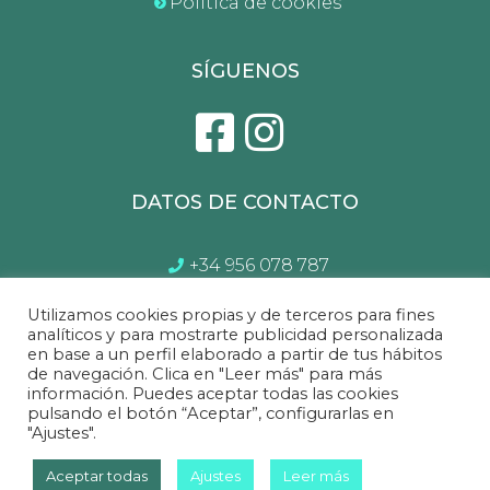
Política de cookies
SÍGUENOS
DATOS DE CONTACTO
+34 956 078 787
atencionalcliente@gptsl.com
Utilizamos cookies propias y de terceros para fines
Lunes a Sábado de 10:00 a 14.00 y 17:00 a
analíticos y para mostrarte publicidad personalizada
en base a un perfil elaborado a partir de tus hábitos
21:00
de navegación. Clica en "Leer más" para más
información. Puedes aceptar todas las cookies
pulsando el botón “Aceptar”, configurarlas en
"Ajustes".
Sofá&Sofá
©2022 Todos los derechos reservados.
Aceptar todas
Ajustes
Leer más