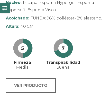
Núcleo:
Tricapa: Espuma Hypergel. Espuma
Hypersoft. Espuma Visco
Acolchado:
FUNDA: 98% poliéster- 2% elastano.
Altura:
40 CM.
5
7
Firmeza
Transpirabilidad
Media
Buena
VER PRODUCTO
Este