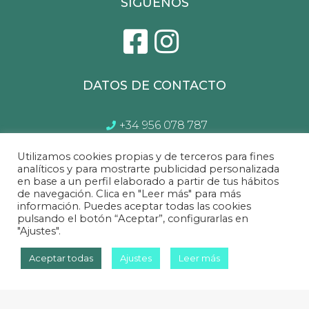
SÍGUENOS
DATOS DE CONTACTO
+34 956 078 787
atencionalcliente@gptsl.com
Utilizamos cookies propias y de terceros para fines
Lunes a Sábado de 10:00 a 14.00 y 17:00 a
analíticos y para mostrarte publicidad personalizada
en base a un perfil elaborado a partir de tus hábitos
21:00
de navegación. Clica en "Leer más" para más
información. Puedes aceptar todas las cookies
pulsando el botón “Aceptar”, configurarlas en
"Ajustes".
Sofá&Sofá
©2022 Todos los derechos reservados.
Aceptar todas
Ajustes
Leer más
inicianet