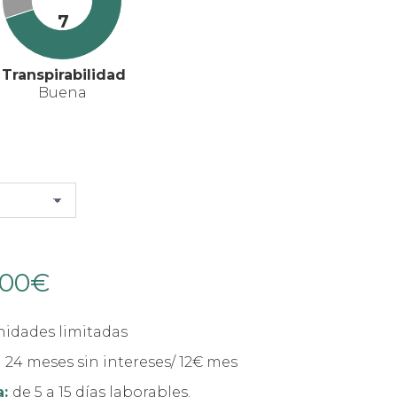
7
Transpirabilidad
Buena
,00
€
El
o
precio
al
actual
nidades limitadas
es:
 24 meses sin intereses/ 12€ mes
00€.
889,00€.
a:
de 5 a 15 días laborables.