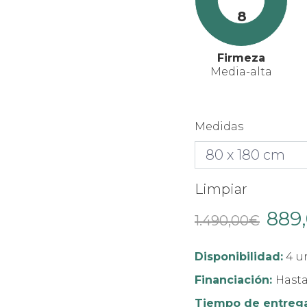
8
Firmeza
Media-alta
Medidas
Limpiar
889
El
1.490,00
€
preci
origin
Disponibilidad:
4 u
era:
Financiación:
Hasta
1.490,
Tiempo de entreg