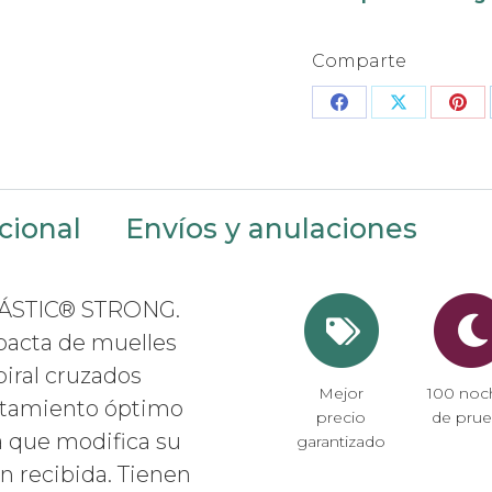
Comparte
Share
Share
Sha
on
on
on
Facebook
X
Pin
cional
Envíos y anulaciones
ÁSTIC® STRONG.
pacta de muelles
piral cruzados
Mejor
100 noc
rtamiento óptimo
precio
de pru
a que modifica su
garantizado
ón recibida. Tienen