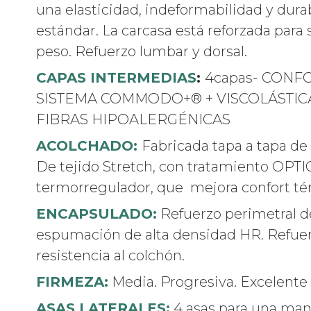
una elasticidad, indeformabilidad y durab
estándar. La carcasa está reforzada para
peso. Refuerzo lumbar y dorsal.
CAPAS INTERMEDIAS
:
4capas- CONF
SISTEMA COMMODO+® + VISCOLÁSTICA 5
FIBRAS HIPOALERGÉNICAS
ACOLCHADO:
Fabricada tapa a tapa de
De tejido Stretch, con tratamiento OP
termorregulador, que mejora confort té
ENCAPSULADO:
Refuerzo perimetral d
espumación de alta densidad HR. Refue
resistencia al colchón.
FIRMEZA:
Media. Progresiva. Excelente 
ASAS LATERALES:
4 asas para una mani