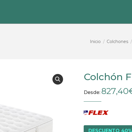
Estás aquí:
Inicio
Colchones
Colchón 
827,40
Desde:
DESCUENTO 40