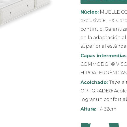
Núcleo:
MUELLE CO
exclusiva FLEX. Ca
continuo. Garanti
en la adaptación al
superior al estándar
Capas intermedias
COMMODO+® VISCOL
HIPOALERGÉNICAS
Acolchado:
Tapa a 
OPTIGRADE® Acolch
lograr un confort a
Altura:
+/- 32cm