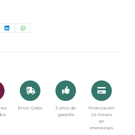
re
Share
Share
on
on
terest
LinkedIn
WhatsApp
hes
Envío Gratis
3 años de
Financiación
eba
garantía
24 meses
sin
interereses