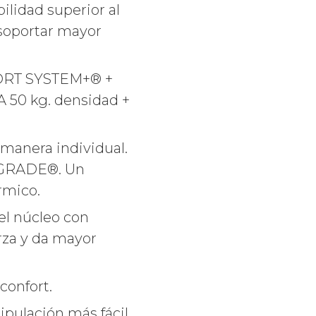
ilidad superior al
 soportar mayor
ORT SYSTEM+® +
0 kg. densidad +
 manera individual.
TIGRADE®. Un
rmico.
el núcleo con
rza y da mayor
confort.
pulación más fácil