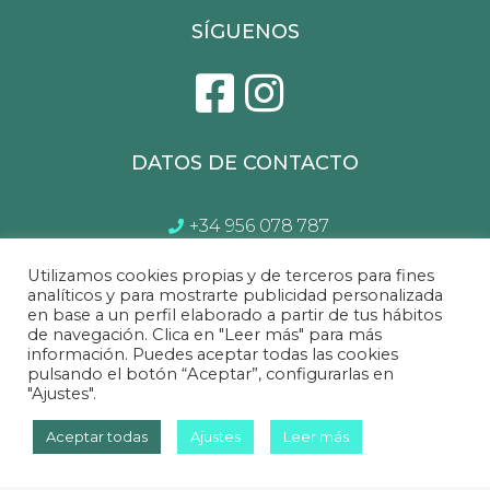
SÍGUENOS
DATOS DE CONTACTO
+34 956 078 787
atencionalcliente@gptsl.com
Utilizamos cookies propias y de terceros para fines
Lunes a Sábado de 10:00 a 14.00 y 17:00 a
analíticos y para mostrarte publicidad personalizada
en base a un perfil elaborado a partir de tus hábitos
21:00
de navegación. Clica en "Leer más" para más
información. Puedes aceptar todas las cookies
pulsando el botón “Aceptar”, configurarlas en
"Ajustes".
Sofá&Sofá
©2022 Todos los derechos reservados.
Aceptar todas
Ajustes
Leer más
inicianet