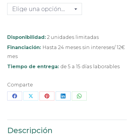
Disponibilidad:
2 unidades limitadas
Financiación:
Hasta 24 meses sin intereses/ 12€
mes
Tiempo de entrega:
de 5 a 15 días laborables
Comparte
Share
Share
Share
Share
Share
on
on
on
on
on
Facebook
X
Pinterest
LinkedIn
WhatsApp
Descripción